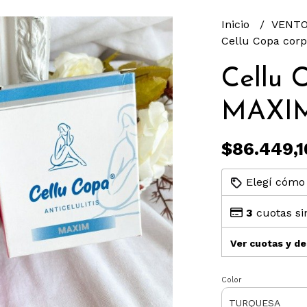
Inicio
VENTO
Cellu Copa cor
Cellu 
MAXI
$86.449,1
Elegí cómo 
3
cuotas si
Ver cuotas y d
Color