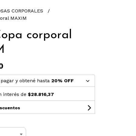
SAS CORPORALES
poral MAXIM
Copa corporal
M
0
pagar y obtené hasta
20% OFF
n interés de
$28.816,37
escuentos