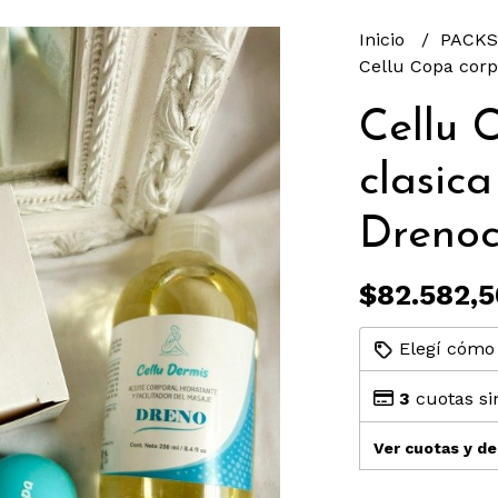
Inicio
PACK
Cellu Copa corpo
Cellu 
clasica
Drenoc
$82.582,5
Elegí cómo 
3
cuotas si
Ver cuotas y d