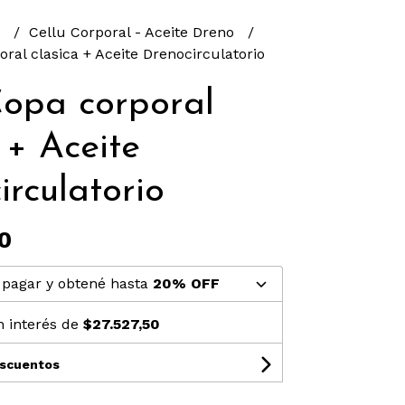
S
Cellu Corporal - Aceite Dreno
ral clasica + Aceite Drenocirculatorio
Copa corporal
 + Aceite
irculatorio
0
pagar y obtené hasta
20% OFF
n interés de
$27.527,50
escuentos