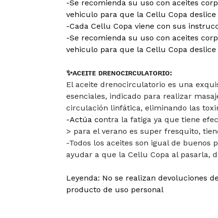
-Se recomienda su uso con aceites corp
vehiculo para que la Cellu Copa deslice
-Cada Cellu Copa viene con sus instruc
-Se recomienda su uso con aceites corp
vehiculo para que la Cellu Copa deslice
✨ᴀᴄᴇɪᴛᴇ ᴅʀᴇɴᴏᴄɪʀᴄᴜʟᴀᴛᴏʀɪᴏ:
El aceite drenocirculatorio es una exqui
esenciales, indicado para realizar masaj
circulación linfática, eliminando las toxi
-Actúa co
ntra la fatiga ya que tiene efe
> para el verano es super fresquito, tie
-Todos los aceites son igual de buenos p
ayudar a que la Cellu Copa al pasarla, 
Leyenda: No se realizan devoluciones de
producto de uso personal