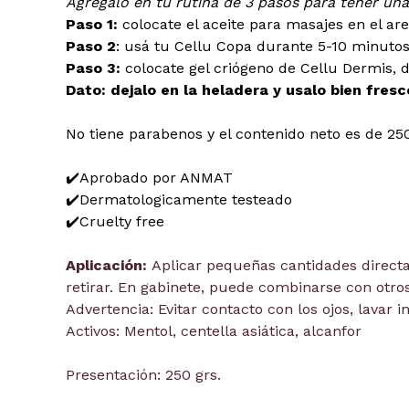
Agregalo en tu rutina de 3 pasos para tener una 
Paso 1:
colocate el aceite para masajes en el are
Paso 2
: usá tu Cellu Copa durante 5-10 minutos
Paso 3:
colocate gel criógeno de Cellu Dermis, d
Dato: dejalo en la heladera y usalo bien fresc
No tiene parabenos y el contenido neto es de 25
✔️Aprobado por ANMAT
✔️Dermatologicamente testeado
✔️Cruelty free
Aplicación:
Aplicar pequeñas cantidades directam
retirar. En gabinete, puede combinarse con otro
Advertencia: Evitar contacto con los ojos, lavar
Activos: Mentol, centella asiática, alcanfor
Presentación: 250 grs.